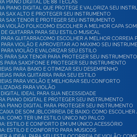
A PIANO DIGITAL DE 88 TECLAS
A PIANO DIGITAL QUE PROTEGE E VALORIZA SEU INST
RA SAX ALTO E PROTEGER SEU INSTRUMENTO
RA SAX TENOR E PROTEGER SEU INSTRUMENTO
RA VIOLÃO FOLK
COMO ESCOLHER A MELHOR CAPA SOM
DE GUITARRA PARA SEU ESTILO MUSICAL
 PARA GUITARRA
COMO ESCOLHER A MELHOR CORREIA P
 PARA VIOLÃO E APROVEITAR AO MÁXIMO SEU INSTRUM
PARA VIOLÃO E VALORIZAR SEU ESTILO
S PARA SAX TENOR PARA PROTEGER SEU INSTRUMENT
S PARA SAXOFONE E PROTEGER SEU INSTRUMENTO
EIAS PARA BAIXO E OTIMIZAR SEU DESEMPENHO
IAS PARA GUITARRA PARA SEU ESTILO
EIAS PARA VIOLÃO E MELHORAR SEU CONFORTO
LIZADAS PARA VIOLÃO
DIGITAL IDEAL PARA SUA NECESSIDADE
RA PIANO DIGITAL E PROTEGER SEU INSTRUMENTO
RA PIANO DIGITAL PARA PROTEGER SEU INSTRUMENTO
CAIXA DE SOM JBL
CORREIA DE BAIXO: COMO ESCOLHER
DA: COMO TER UM ESTILO ÚNICO NO PALCO
DA: ESTILO E CONFORTO EM UM ÚNICO ACESSÓRIO
DA: ESTILO E CONFORTO PARA MÚSICOS
ER A IDEAL PARA SEU ESTILO
CORREIA DE VIOLÃO: CO