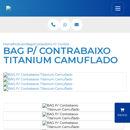
Home
Produtos
Bags
Cordas
BAG P/ Contrabaixo Titanium Camuflado
BAG P/ CONTRABAIXO
TITANIUM CAMUFLADO
iten(s)