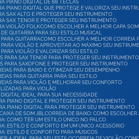
A PIANO DIGITAL DE 88 TECLAS
A PIANO DIGITAL QUE PROTEGE E VALORIZA SEU INST
RA SAX ALTO E PROTEGER SEU INSTRUMENTO
RA SAX TENOR E PROTEGER SEU INSTRUMENTO
RA VIOLÃO FOLK
COMO ESCOLHER A MELHOR CAPA SOM
DE GUITARRA PARA SEU ESTILO MUSICAL
 PARA GUITARRA
COMO ESCOLHER A MELHOR CORREIA P
 PARA VIOLÃO E APROVEITAR AO MÁXIMO SEU INSTRUM
PARA VIOLÃO E VALORIZAR SEU ESTILO
S PARA SAX TENOR PARA PROTEGER SEU INSTRUMENT
S PARA SAXOFONE E PROTEGER SEU INSTRUMENTO
EIAS PARA BAIXO E OTIMIZAR SEU DESEMPENHO
IAS PARA GUITARRA PARA SEU ESTILO
EIAS PARA VIOLÃO E MELHORAR SEU CONFORTO
LIZADAS PARA VIOLÃO
DIGITAL IDEAL PARA SUA NECESSIDADE
RA PIANO DIGITAL E PROTEGER SEU INSTRUMENTO
RA PIANO DIGITAL PARA PROTEGER SEU INSTRUMENTO
CAIXA DE SOM JBL
CORREIA DE BAIXO: COMO ESCOLHER
DA: COMO TER UM ESTILO ÚNICO NO PALCO
DA: ESTILO E CONFORTO EM UM ÚNICO ACESSÓRIO
DA: ESTILO E CONFORTO PARA MÚSICOS
ER A IDEAL PARA SEU ESTILO
CORREIA DE VIOLÃO: CO