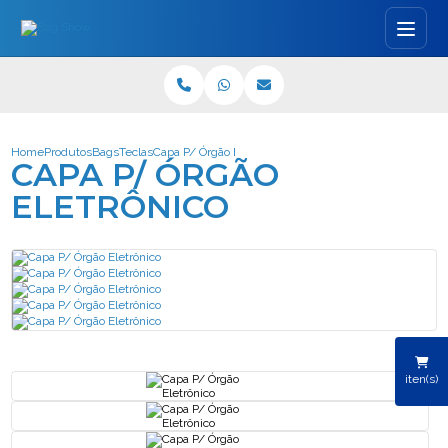
Home
Produtos
Bags
Teclas
Capa P/ Órgão Eletrônico
CAPA P/ ÓRGÃO
ELETRÔNICO
iten(s)