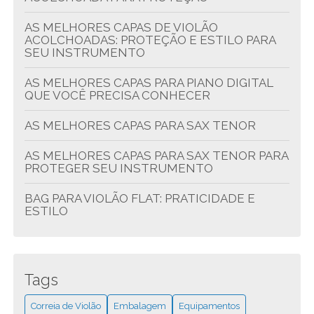
AS MELHORES CAPAS DE VIOLÃO
ACOLCHOADAS: PROTEÇÃO E ESTILO PARA
SEU INSTRUMENTO
AS MELHORES CAPAS PARA PIANO DIGITAL
QUE VOCÊ PRECISA CONHECER
AS MELHORES CAPAS PARA SAX TENOR
AS MELHORES CAPAS PARA SAX TENOR PARA
PROTEGER SEU INSTRUMENTO
BAG PARA VIOLÃO FLAT: PRATICIDADE E
ESTILO
BAG VIOLÃO JUMBO: A ESCOLHA CERTA PARA
SEU INSTRUMENTO
Tags
BAG VIOLÃO FLAT: A PROTEÇÃO IDEAL PARA
SEU INSTRUMENTO
Correia de Violão
Embalagem
Equipamentos