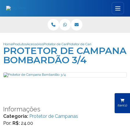
Home
Produtos
Acessórios
Protetor de Campanas
Protetor de Campana Bombardão 3/4
PROTETOR DE CAMPANA
BOMBARDÃO 3/4
iten(s)
Informações
Categoria:
Protetor de Campanas
Por:
R$:
24.00