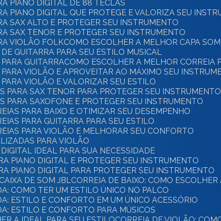
A PIANO DIGITAL DE 88 TECLAS
A PIANO DIGITAL QUE PROTEGE E VALORIZA SEU INST
RA SAX ALTO E PROTEGER SEU INSTRUMENTO
RA SAX TENOR E PROTEGER SEU INSTRUMENTO
RA VIOLÃO FOLK
COMO ESCOLHER A MELHOR CAPA SOM
DE GUITARRA PARA SEU ESTILO MUSICAL
 PARA GUITARRA
COMO ESCOLHER A MELHOR CORREIA P
 PARA VIOLÃO E APROVEITAR AO MÁXIMO SEU INSTRUM
PARA VIOLÃO E VALORIZAR SEU ESTILO
S PARA SAX TENOR PARA PROTEGER SEU INSTRUMENT
S PARA SAXOFONE E PROTEGER SEU INSTRUMENTO
EIAS PARA BAIXO E OTIMIZAR SEU DESEMPENHO
IAS PARA GUITARRA PARA SEU ESTILO
EIAS PARA VIOLÃO E MELHORAR SEU CONFORTO
LIZADAS PARA VIOLÃO
DIGITAL IDEAL PARA SUA NECESSIDADE
RA PIANO DIGITAL E PROTEGER SEU INSTRUMENTO
RA PIANO DIGITAL PARA PROTEGER SEU INSTRUMENTO
CAIXA DE SOM JBL
CORREIA DE BAIXO: COMO ESCOLHER
DA: COMO TER UM ESTILO ÚNICO NO PALCO
DA: ESTILO E CONFORTO EM UM ÚNICO ACESSÓRIO
DA: ESTILO E CONFORTO PARA MÚSICOS
ER A IDEAL PARA SEU ESTILO
CORREIA DE VIOLÃO: CO