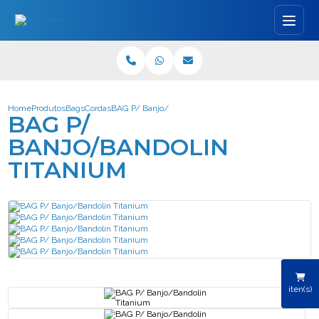
Home
Produtos
Bags
Cordas
BAG P/ Banjo/Bandolin Titanium
BAG P/
BANJO/BANDOLIN
TITANIUM
iten(s)