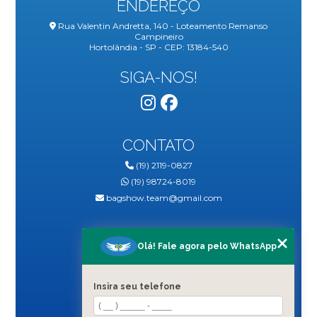
ENDEREÇO
Rua Valentin Andretta, 140 - Loteamento Remanso
Campineiro
Hortolândia - SP - CEP: 13184-540
SIGA-NOS!
CONTATO
(19) 2119-0827
(19) 98724-8019
bagshow.team@gmail.com
MENU
Olá! Fale agora pelo WhatsApp
HOME
QUEM SOMOS
Insira seu telefone
BLOG
PRODUTOS
CONTATO