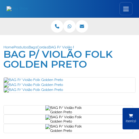
Home
Produtos
Bags
Cordas
BAG P/ Violão Folk Golden Preto
BAG P/ VIOLÃO FOLK
GOLDEN PRETO
iten(s)