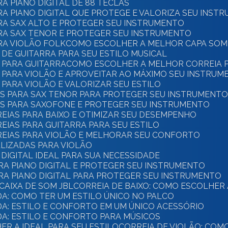
A PIANO DIGITAL DE 88 TECLAS
A PIANO DIGITAL QUE PROTEGE E VALORIZA SEU INST
RA SAX ALTO E PROTEGER SEU INSTRUMENTO
RA SAX TENOR E PROTEGER SEU INSTRUMENTO
RA VIOLÃO FOLK
COMO ESCOLHER A MELHOR CAPA SOM
DE GUITARRA PARA SEU ESTILO MUSICAL
 PARA GUITARRA
COMO ESCOLHER A MELHOR CORREIA P
 PARA VIOLÃO E APROVEITAR AO MÁXIMO SEU INSTRUM
PARA VIOLÃO E VALORIZAR SEU ESTILO
S PARA SAX TENOR PARA PROTEGER SEU INSTRUMENT
S PARA SAXOFONE E PROTEGER SEU INSTRUMENTO
EIAS PARA BAIXO E OTIMIZAR SEU DESEMPENHO
IAS PARA GUITARRA PARA SEU ESTILO
EIAS PARA VIOLÃO E MELHORAR SEU CONFORTO
LIZADAS PARA VIOLÃO
DIGITAL IDEAL PARA SUA NECESSIDADE
RA PIANO DIGITAL E PROTEGER SEU INSTRUMENTO
RA PIANO DIGITAL PARA PROTEGER SEU INSTRUMENTO
CAIXA DE SOM JBL
CORREIA DE BAIXO: COMO ESCOLHER
DA: COMO TER UM ESTILO ÚNICO NO PALCO
DA: ESTILO E CONFORTO EM UM ÚNICO ACESSÓRIO
DA: ESTILO E CONFORTO PARA MÚSICOS
ER A IDEAL PARA SEU ESTILO
CORREIA DE VIOLÃO: CO